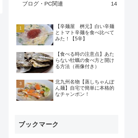
ブログ・PC関連
14
【辛麺屋 桝元】白い辛麺
とトマト辛麺を食べ比べて
みた！【5辛】
【食べる時の注意点】あた
らない牡蠣の食べ方と開け
る方法（画像付き）
北九州名物【蒸しちゃんぽ
ん麺】自宅で簡単に本格的
なチャンポン！
ブックマーク