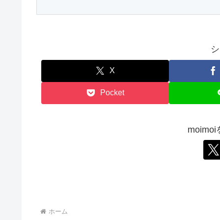
シ
X
Pocket
moim
ホーム