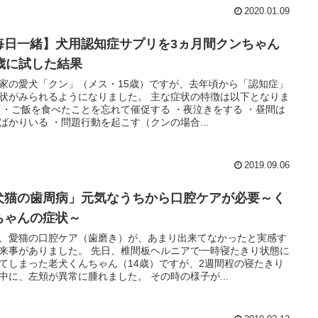
2020.01.09
毎日一緒】犬用認知症サプリを3ヵ月間クンちゃん
5歳に試した結果
家の愛犬「クン」（メス・15歳）ですが、去年頃から「認知症」
状がみられるようになりました。 主な症状の特徴は以下となりま
 ・ご飯を食べたことを忘れて催促する ・夜泣きをする ・昼間は
ばかりいる ・問題行動を起こす（クンの場合...
2019.09.06
犬猫の歯周病」元気なうちから口腔ケアが必要～く
ちゃんの症状～
、愛猫の口腔ケア（歯磨き）が、あまり出来てなかったと実感す
来事がありました。 先日、椎間板ヘルニアで一時寝たきり状態に
てしまった老犬くんちゃん（14歳）ですが、2週間程の寝たきり
中に、左頬が異常に腫れました。 その時の様子が...