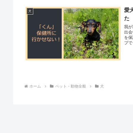
愛
犬
た
我が
出会
を保
プで
ホーム
ペット・動物全般
犬