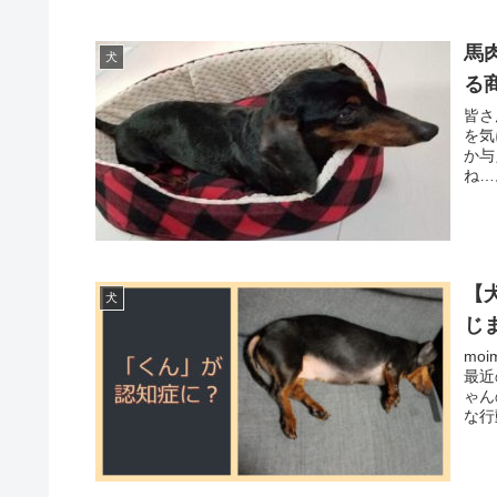
馬
犬
る
皆さ
を気
か与
ね…
【
犬
じ
mo
最近
ゃん
な行