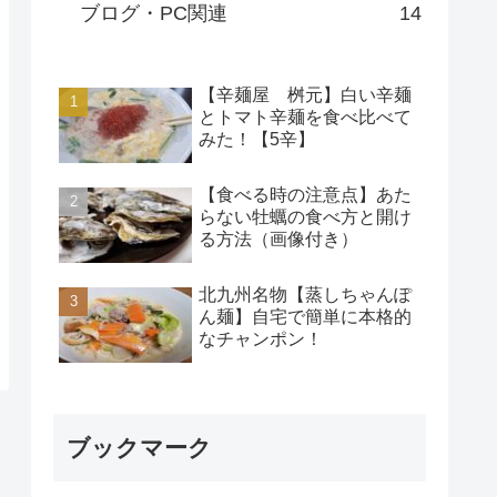
ブログ・PC関連
14
【辛麺屋 桝元】白い辛麺
とトマト辛麺を食べ比べて
みた！【5辛】
【食べる時の注意点】あた
らない牡蠣の食べ方と開け
る方法（画像付き）
北九州名物【蒸しちゃんぽ
ん麺】自宅で簡単に本格的
なチャンポン！
ブックマーク