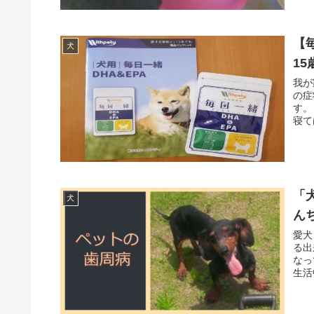
【
犬
1
我が
の症
す。
寝て
「
犬
ん
愛犬
る出
なっ
生活