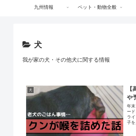
九州情報
ペット・動物全般
犬
我が家の犬・その他犬に関する情報
【
犬
や
年末
ード
ライ
子を