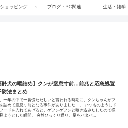
ショッピング
ブログ・PC関連
生活・雑学
高齢犬の喉詰め】クンが窒息寸前…前兆と応急処置
予防法まとめ
、一年の中で一番慌ただしいと言われる時期に、クンちゃんがフ
を詰めて窒息寸前となる事件がありました…。 いつものようにド
フードを入れてあげると、ゲフンゲフンと咳き込みだしたので様
見ようとした瞬間。 突然ひっくり返り、足をバタバ...