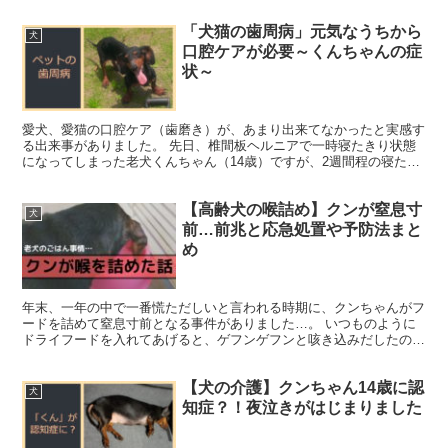
「犬猫の歯周病」元気なうちから
犬
口腔ケアが必要～くんちゃんの症
状～
愛犬、愛猫の口腔ケア（歯磨き）が、あまり出来てなかったと実感す
る出来事がありました。 先日、椎間板ヘルニアで一時寝たきり状態
になってしまった老犬くんちゃん（14歳）ですが、2週間程の寝たき
り生活中に、左頬が異常に腫れました。 その時の様子が...
【高齢犬の喉詰め】クンが窒息寸
犬
前…前兆と応急処置や予防法まと
め
年末、一年の中で一番慌ただしいと言われる時期に、クンちゃんがフ
ードを詰めて窒息寸前となる事件がありました…。 いつものように
ドライフードを入れてあげると、ゲフンゲフンと咳き込みだしたので
様子を見ようとした瞬間。 突然ひっくり返り、足をバタバ...
【犬の介護】クンちゃん14歳に認
犬
知症？！夜泣きがはじまりました