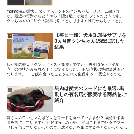
moimoi家の愛犬、ダックスフントのクンちゃん メス 15歳です
が、最近の行動からどうやら「認知症」が始まってきたようです。
クンちゃんのご紹介の記事は以下となります♪ 以前からちょっとおと
ぼけ的な行動はあったのですが、最近急に症状が出て...
【毎日一緒】犬用認知症サプリを
犬
3ヵ月間クンちゃん15歳に試した
結果
我が家の愛犬「クン」（メス・15歳）ですが、去年頃から「認知
症」の症状がみられるようになりました。 主な症状の特徴は以下と
なります。 ・ご飯を食べたことを忘れて催促する ・夜泣きをする ・
昼間は寝てばかりいる ・問題行動を起こす（クンの場合...
馬肉は愛犬のフードにも最適♪馬
犬
刺しの有名店が販売する商品をご
紹介
皆さんのワンちゃんはどんなフードを食べていますか？ 成分や栄養
価を気にしていますか？ 恥ずかしながら、私はこれまで格安のフー
ドしか与えていなかったので、成分などを気にする事もなかったんで
すよね…。 愛犬の「くんちゃん」は、14歳のおばあちゃ...