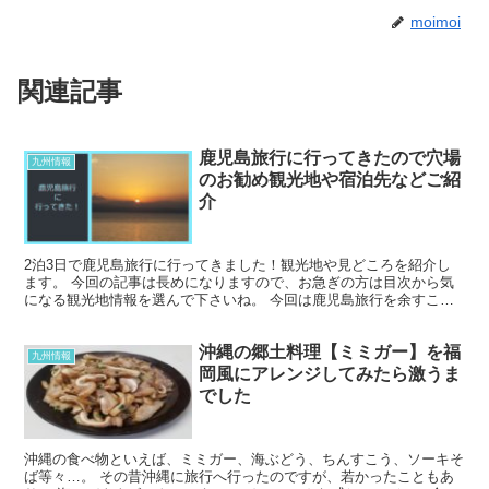
moimoi
関連記事
鹿児島旅行に行ってきたので穴場
九州情報
のお勧め観光地や宿泊先などご紹
介
2泊3日で鹿児島旅行に行ってきました！観光地や見どころを紹介し
ます。 今回の記事は長めになりますので、お急ぎの方は目次から気
になる観光地情報を選んで下さいね。 今回は鹿児島旅行を余すこと
なく記事にしましたので、お時間がある方は読んでいただけ...
沖縄の郷土料理【ミミガー】を福
九州情報
岡風にアレンジしてみたら激うま
でした
沖縄の食べ物といえば、ミミガー、海ぶどう、ちんすこう、ソーキそ
ば等々…。 その昔沖縄に旅行へ行ったのですが、若かったこともあ