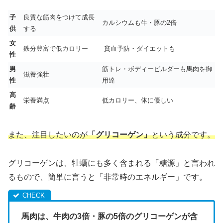
子
良質な筋肉をつけて成長
カルシウムも牛・豚の2倍
供
する
女
鉄分豊富で低カロリー
貧血予防・ダイエットも
性
男
筋トレ・ボディービルダーも馬肉を御
滋養強壮
性
用達
高
栄養満点
低カロリー、体に優しい
齢
また、注目したいのが
「グリコーゲン」
という成分です。
グリコーゲンは、牡蠣にも多く含まれる「糖源」と言われ
るもので、簡単に言うと「非常時のエネルギー」です。
馬肉は、牛肉の3倍・豚の5倍のグリコーゲンが含