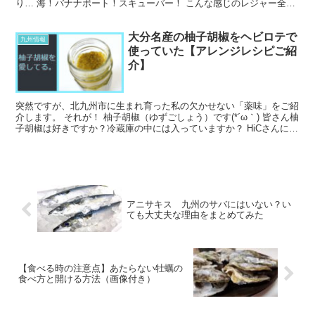
り… 海！バナナボート！スキューバー！ こんな感じのレジャー全開
の脳内でした。 旅行から福岡に帰って十数年。 沖縄旅...
大分名産の柚子胡椒をヘビロテで
九州情報
使っていた【アレンジレシピご紹
介】
突然ですが、北九州市に生まれ育った私の欠かせない「薬味」をご紹
介します。 それが！ 柚子胡椒（ゆずごしょう）です(*´ω｀) 皆さん柚
子胡椒は好きですか？冷蔵庫の中には入っていますか？ HiCさんによ
る写真ACからの写真 夏は香り高い柚子...
アニサキス 九州のサバにはいない？い
ても大丈夫な理由をまとめてみた
【食べる時の注意点】あたらない牡蠣の
食べ方と開ける方法（画像付き）