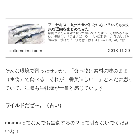
アニサキス 九州のサバにはいない？いても大丈
夫な理由をまとめてみた
福岡に来たら絶対に食べて帰ってください！と勧めるくら
い、美味しい「ごまさば」や「サバの刺身」。 生のサバを
調味液に漬けた「ごまさば」はトロトロのぷりぷりでほっ
ぺたが落ちます。（古い表現だけど本当だよ！笑） 刺身も
全然臭みがなく、ぷりっぷりで...
coltomoimoi.com
2018.11.20
そんな環境で育ったせいか、「食べ物は素材の味のまま
（生食）で食べる！それが一番美味しい！」と未だに思っ
ていて、牡蠣も生牡蠣が一番と感じています。
ワイルドだぜ～。（古い）
moimoiってなんでも生食するの？って引かないでくださ
いね！