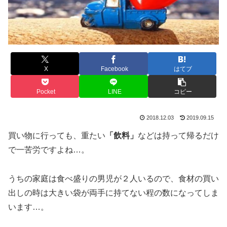
X
Facebook
はてブ
Pocket
LINE
コピー
2018.12.03
2019.09.15
買い物に行っても、重たい
「飲料」
などは持って帰るだけ
で一苦労ですよね…。
うちの家庭は食べ盛りの男児が２人いるので、食材の買い
出しの時は大きい袋が両手に持てない程の数になってしま
います…。