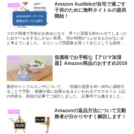
Amazon Audibleが自宅で過ごす
Amazon
子供のために無料タイトルの提供
開始！
コロナ関連で学校がお休みになり、早々に宿題を終わらせてしまった
ためゲームをするしかない長男。 何か時間がつぶせるものがないか
と考えていました。 かといって問題集を買ってきたとしても絶対に
しないだろうし…。 何か集中してくれるものがあればなぁ...
低価格でお手軽な【アロマ加湿
Amazon
器】Amazon商品のおすすめ2019
風邪やインフルエンザについて、 ・部屋の湿度を40～60%に調節す
ることで予防 ・殺菌や咳に効果があるといわれるアロマオイル 上記
の内容を、前回の記事でご紹介しました。 記事内でも書きました
が、数年前にものすごくアロマテラピーにハマった時期...
Amazonの返品方法について元勤
Amazon
務者が分かりやすく解説します！