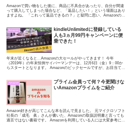
Amazonで買い物をした後に、商品に不具合があったり、自分が間違
って購入してしまった場合など、「返品したい！」という場面はあり
ますよね。 「これって返品できるの？」と疑問に思い、Amazonの公
式サイトを見てもよくわからなかったり…と悩ん...
kindleUnlimitedに登録している
Amazon
人も3ヵ月99円キャンペーンに便
乗できた！
年末が近くなると…Amazonの大セールがやってきます！ 今年
（2019年）の年末恒例サイバーマンデーは、12月6日（金）9：00か
らスタートとなります。 Amazonのビックセールですが、お目当ての
商品が安くなるだけではありません。 Am...
プライム会員って何？今更聞けな
Amazon
いAmazonプライムをご紹介
Amazon好きが高じてこんな本を読んで見ました。 元マイクロソフト
社長の「成毛 眞」さんが書いた、Amazonの取扱説明書と言っても
過言ではない書籍です。 Amazonを利用している人には大変参考にな
る内容が多く、Amazonは使ってない...