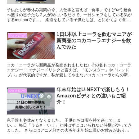
子供たちが春休み期間の今、大仕事と言えば「食事」です(;^ω^) 超食
べ盛りの息子たち２人が家にいるだけで、一日シェフをしている気が
するmoimoiです…。 柔道をしている子供たちは、とにかくよく食べ
る…(^^) Twitterなどでも言い...
1日1本以上コーラを飲むマニアが
ショッピング
新商品のコカコーラエナジーを飲
んでみた
コカ・コーラから新商品が発売されましたね♪ その名もコカ・コーラ
エナジー！ エナジードリンクと言えば、「モンスター」や「レッド
ブル」が代表的ですが、私が愛してやまないコカ・コーラからの新商
品であれば、ここは試さずにはいられません！！ エナジ...
年末年始はU-NEXTで楽しもう！
ショッピング
Amazonビデオとの違いもご紹
介！
息子達も冬休みとなりました。 子供たちは暇を持て余してしま
い…、毎日「うるさーい！」と叫ばずにはいられない時期がやってき
ました。 さらにはアニメ好きの夫も年末年始に長いお休みがありま
す。 そんなわけで突然ですが、我が家もU-NEXTを導入す...