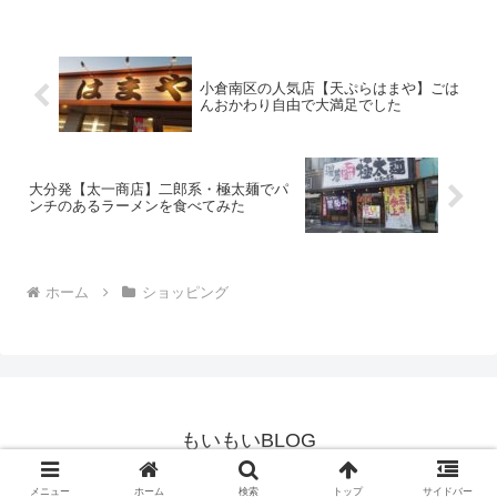
小倉南区の人気店【天ぷらはまや】ごは
んおかわり自由で大満足でした
大分発【太一商店】二郎系・極太麺でパ
ンチのあるラーメンを食べてみた
ホーム
ショッピング
もいもいBLOG
© 2018 もいもいBLOG.
メニュー
ホーム
検索
トップ
サイドバー