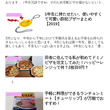
おります…（半分冗談ですw） そのため宅配ピザが届かないという状
況で毎日過ごしているわけなのですが、以前「...
1年生に持たせたい、使いやすく
ショッピング
て可愛い防犯ブザーまとめ
【2019】
3月になり、中旬から下旬にかけて卒園式を迎えるお子様をお持ちの
方もいらっしゃるかと思います。 4月になれば新一年生。親としても
嬉しくもあり、不安もいっぱいありますよね。 1年生になると「通
学」が始まります。 不審者や痛ましい事件を聞く昨今、...
田舎に住んでる私が初めてドミノ
ショッピング
ピザを注文してみた！ハッピーレ
ンジって何？2枚目0円？
手軽に料理ができるランチョンミ
ショッピング
ート【チューリップ】が万能でお
すすめ！