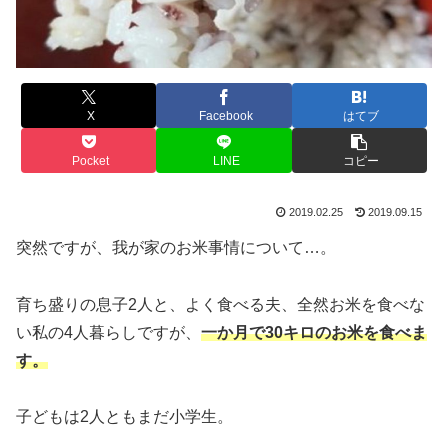
X
Facebook
はてブ
Pocket
LINE
コピー
2019.02.25
2019.09.15
突然ですが、我が家のお米事情について…。
育ち盛りの息子2人と、よく食べる夫、全然お米を食べな
い私の4人暮らしですが、
一か月で30キロのお米を食べま
す。
子どもは2人ともまだ小学生。