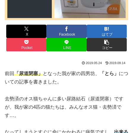
X
Facebook
はてブ
Pocket
LINE
コピー
2019.05.24
2019.09.14
前回
「尿道閉塞」
となった我が家の四男坊、
「とら」
につ
いての記事を書きました。
去勢済のオス猫ちゃんに多い尿路結石（尿道閉塞）です
が、我が家の4匹の猫たちは、みんなオス猫・去勢済で
す…。
なってしまうとすぐに命にかかわるに病気ですし、
出来る