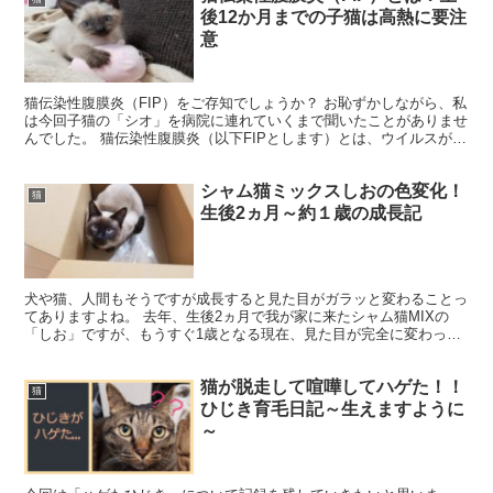
後12か月までの子猫は高熱に要注
意
猫伝染性腹膜炎（FIP）をご存知でしょうか？ お恥ずかしながら、私
は今回子猫の「シオ」を病院に連れていくまで聞いたことがありませ
んでした。 猫伝染性腹膜炎（以下FIPとします）とは、ウイルスが体
の中で突然変異してしまい、内臓不全や神経症状、...
シャム猫ミックスしおの色変化！
猫
生後2ヵ月～約１歳の成長記
犬や猫、人間もそうですが成長すると見た目がガラッと変わることっ
てありますよね。 去年、生後2ヵ月で我が家に来たシャム猫MIXの
「しお」ですが、もうすぐ1歳となる現在、見た目が完全に変わって
きました(*´ω｀*) 特にサイアミーズ遺伝子を持つ...
猫が脱走して喧嘩してハゲた！！
猫
ひじき育毛日記～生えますように
～