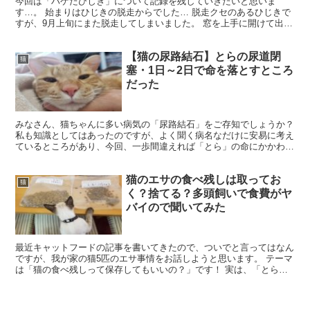
今回は「ハゲたひじき」について記録を残していきたいと思いま
す…。 始まりはひじきの脱走からでした… 脱走クセのあるひじきで
すが、9月上旬にまた脱走してしまいました。 窓を上手に開けて出て
行ってしまうので、いつもカギをかけているのですが… な...
【猫の尿路結石】とらの尿道閉
猫
塞・1日～2日で命を落とすところ
だった
みなさん、猫ちゃんに多い病気の「尿路結石」をご存知でしょうか？
私も知識としてはあったのですが、よく聞く病名なだけに安易に考え
ているところがあり、今回、一歩間違えれば「とら」の命にかかわる
経験をしたので、詳しくブログにてご紹介しようと思いま...
猫のエサの食べ残しは取ってお
猫
く？捨てる？多頭飼いで食費がヤ
バイので聞いてみた
最近キャットフードの記事を書いてきたので、ついでと言ってはなん
ですが、我が家の猫5匹のエサ事情をお話しようと思います。 テーマ
は「猫の食べ残しって保存してもいいの？」です！ 実は、「とら（4
番目）」が来るまで我が家では、一日中エサを出しっぱ...