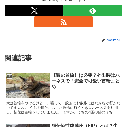
moimoi
関連記事
【猫の首輪】は必要？外出時はハ
猫
ーネスで！安全で可愛い首輪まと
め
犬は首輪をつけるけど…。猫って一般的にお散歩にはなかなか行かな
いですよね。 うちの猫たちも、お散歩に行くときはハーネスを利用
し、普段は首輪をしていません。 ですが、うちの4匹の猫のうち一匹
だけは例外です…。 「脱走王ひじき」 ひじきだけは首...
猫伝染性腹膜炎（FIP）とは？生
猫