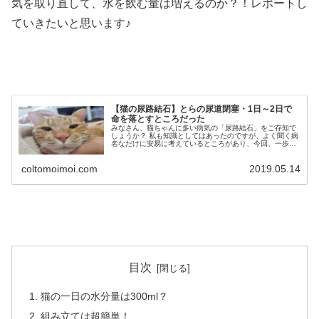
気を取り直して、水を飲む量は増えるのか？！レポートし
ていきたいと思います♪
【猫の尿路結石】とらの尿道閉塞・1日～2日で
命を落とすところだった
みなさん、猫ちゃんに多い病気の「尿路結石」をご存知で
しょうか？ 私も知識としてはあったのですが、よく聞く病
名なだけに安易に考えているところがあり、今回、一歩間
違えれば「とら」の命にかかわる経験をしたので、詳しく
ブログにてご紹介しようと思いま...
coltomoimoi.com
2019.05.14
目次
猫の一日の水分量は300ml？
組み立ては超簡単！