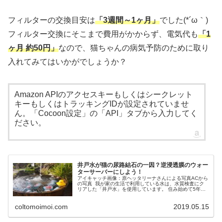
フィルターの交換目安は
「3週間～1ヶ月」
でした(*´ω｀)
フィルター交換にそこまで費用がかからず、電気代も
「1
ヶ月 約50円」
なので、猫ちゃんの病気予防のために取り
入れてみてはいかがでしょうか？
Amazon APIのアクセスキーもしくはシークレット
キーもしくはトラッキングIDが設定されていませ
ん。「Cocoon設定」の「API」タブから入力してく
ださい。
井戸水が猫の尿路結石の一因？逆浸透膜のウォー
ターサーバーにしよう！
アイキャッチ画像：原ヘッタリーナさんによる写真ACから
の写真 我が家の生活で利用している水は、水質検査にク
リアした「井戸水」を使用しています。 住み始めて5年以
上になりますが、実際に住んでみて分かった井戸水のメリ
ットとデメリットは以下とな...
coltomoimoi.com
2019.05.15