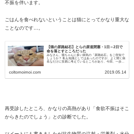
不振を伴います。
ごはんを食べれないということは猫にとってかなり重大な
ことなのです…。
【猫の尿路結石】とらの尿道閉塞・1日～2日で
命を落とすところだった
みなさん、猫ちゃんに多い病気の「尿路結石」をご存知で
しょうか？ 私も知識としてはあったのですが、よく聞く病
名なだけに安易に考えているところがあり、今回、一歩間
違えれば「とら」の命にかかわる経験をしたので、詳しく
ブログにてご紹介しようと思いま...
coltomoimoi.com
2019.05.14
再受診したところ、かなりの高熱があり「食欲不振はそこ
からきたのでしょう」との診断でした。
ツイートにも書きましたが抗生物質の注射・栄養剤・水分