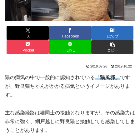
X
Facebook
はてブ
Pocket
LINE
コピー
2019.07.26
2019.10.22
猫の病気の中で一般的に認知されている
「猫風邪」
です
が、野良猫ちゃんがかかる病気というイメージがありま
す。
主な感染経路は猫同士の接触となりますが、その感染力は
非常に強く、網戸越しに野良猫と接触しても感染してしま
うことがあります。