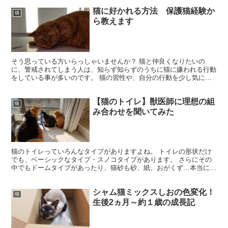
猫に好かれる方法 保護猫経験か
猫
ら教えます
そう思っている方いらっしゃいませんか？ 猫と仲良くなりたいの
に、警戒されてしまう人は、知らず知らずのうちに猫に嫌われる行動
をしている事が多いのです。 猫の習性や、自分の行動を少し気に掛
けるだけで、あなたも一気に猫との距離が縮まります！ ポイ...
【猫のトイレ】獣医師に理想の組
猫
み合わせを聞いてみた
猫のトイレっていろんなタイプがありますよね。 トイレの形状だけ
でも、ベーシックなタイプ・スノコタイプがあります。 さらにその
中でもドームタイプがあったり、猫砂も砂、紙、おがくず…本当にい
ろいろな種類があって迷いますよね。 私がトイレについて...
シャム猫ミックスしおの色変化！
猫
生後2ヵ月～約１歳の成長記