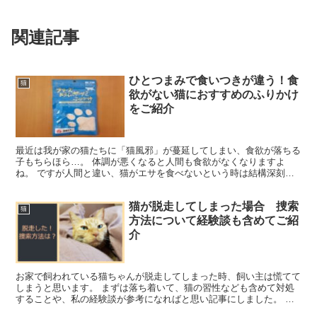
関連記事
ひとつまみで食いつきが違う！食
猫
欲がない猫におすすめのふりかけ
をご紹介
最近は我が家の猫たちに「猫風邪」が蔓延してしまい、食欲が落ちる
子もちらほら…。 体調が悪くなると人間も食欲がなくなりますよ
ね。 ですが人間と違い、猫がエサを食べないという時は結構深刻な
状況なんです。 何か栄養のあるものを食べさせたいなぁ。 ...
猫が脱走してしまった場合 捜索
猫
方法について経験談も含めてご紹
介
お家で飼われている猫ちゃんが脱走してしまった時、飼い主は慌てて
しまうと思います。 まずは落ち着いて、猫の習性なども含めて対処
することや、私の経験談が参考になればと思い記事にしました。 猫
が逃げてしまった時、どんな行動に出るのか 完全室内飼い...