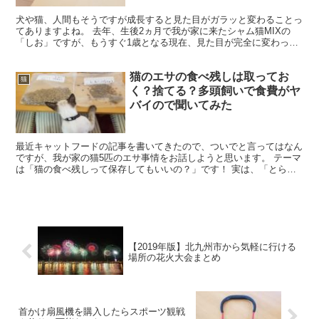
犬や猫、人間もそうですが成長すると見た目がガラッと変わることっ
てありますよね。 去年、生後2ヵ月で我が家に来たシャム猫MIXの
「しお」ですが、もうすぐ1歳となる現在、見た目が完全に変わって
きました(*´ω｀*) 特にサイアミーズ遺伝子を持つ...
猫のエサの食べ残しは取ってお
猫
く？捨てる？多頭飼いで食費がヤ
バイので聞いてみた
最近キャットフードの記事を書いてきたので、ついでと言ってはなん
ですが、我が家の猫5匹のエサ事情をお話しようと思います。 テーマ
は「猫の食べ残しって保存してもいいの？」です！ 実は、「とら（4
番目）」が来るまで我が家では、一日中エサを出しっぱ...
【2019年版】北九州市から気軽に行ける
場所の花火大会まとめ
首かけ扇風機を購入したらスポーツ観戦