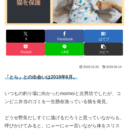
X
Facebook
はてブ
Pocket
LINE
コピー
2018.10.26
2019.09.14
「とら」との出会いは2018年6月。
いつもの釣り場に向かったmoimoiと次男坊でしたが、コ
ンビニ弁当のゴミを一生懸命漁っている猫を発見。
どうせ野良だしすぐに逃げるだろうと思っていながらも、
呼びかけてみると、にゃーにゃー言いながら体をスリス