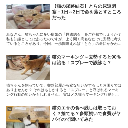
【猫の尿路結石】とらの尿道閉
猫
塞・1日～2日で命を落とすところ
だった
みなさん、猫ちゃんに多い病気の「尿路結石」をご存知でしょうか？
私も知識としてはあったのですが、よく聞く病名なだけに安易に考え
ているところがあり、今回、一歩間違えれば「とら」の命にかかわる
経験をしたので、詳しくブログにてご紹介しようと思いま...
猫のマーキング～去勢すると90％
猫
は治る！スプレーで誤診も？
猫ちゃんを飼っていて、突然部屋から変な匂いがする…とお困りでは
ありませんか？ それはもしかすると「スプレー」と呼ばれるマーキ
ング行動の匂いかもしれません。 実はメス猫もマーキング行動とし
てスプレーをすることがあるのですが、オス猫と比べると可...
猫のエサの食べ残しは取ってお
猫
く？捨てる？多頭飼いで食費がヤ
バイので聞いてみた