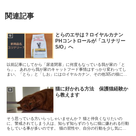
関連記事
とらのエサは？ロイヤルカナン
猫
PHコントロールが「ユリナリー
S/O」へ
以前記事にしてから「尿道閉塞」に何度もなっている我が家の「と
ら」。 あれから我が家のキャットフード事情はすっかり変わってし
まい、「とら」と「しお」にはロイヤルカナン、その他3匹の猫には
ピュリナワンを与えています。 2019年の6月中旬に、と...
猫に好かれる方法 保護猫経験か
猫
ら教えます
そう思っている方いらっしゃいませんか？ 猫と仲良くなりたいの
に、警戒されてしまう人は、知らず知らずのうちに猫に嫌われる行動
をしている事が多いのです。 猫の習性や、自分の行動を少し気に掛
けるだけで、あなたも一気に猫との距離が縮まります！ ポイ...