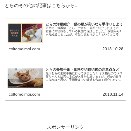
とらのその他の記事はこちらから↓
とらの洋服紹介 猫の服が高いなら手作りしよう
四男坊、保護猫「とら」ですが、前回ご紹介したように、
右脇に大怪我をしている状態で保護しました。 保護から4
ヶ月経過しましたが、本当に後もう少し！というところま
で治ってきました。 同じようにおなかや背中、脇の部分な
どに怪我をしてしまった猫ちゃ...
coltomoimoi.com
2018.10.28
とらの去勢手術・価格や術前術後の注意点など
先日とらの去勢手術に行ってきました！ オス猫なのでメス
猫ちゃんとは異なる点があるかと思いますが、何かの参考
になればと思い、手術後までの経過も含めて紹介したいと
思います！ 去勢手術が何で必要なのか？ 前回の記事でも
ご紹介したのですが、オス猫は...
coltomoimoi.com
2018.11.14
スポンサーリンク