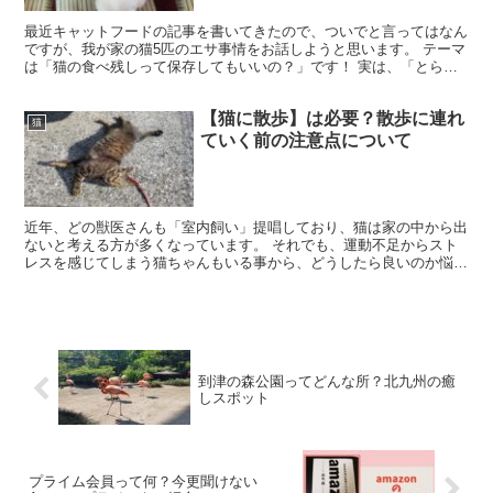
最近キャットフードの記事を書いてきたので、ついでと言ってはなん
ですが、我が家の猫5匹のエサ事情をお話しようと思います。 テーマ
は「猫の食べ残しって保存してもいいの？」です！ 実は、「とら（4
番目）」が来るまで我が家では、一日中エサを出しっぱ...
【猫に散歩】は必要？散歩に連れ
猫
ていく前の注意点について
近年、どの獣医さんも「室内飼い」提唱しており、猫は家の中から出
ないと考える方が多くなっています。 それでも、運動不足からスト
レスを感じてしまう猫ちゃんもいる事から、どうしたら良いのか悩ん
でいる飼い主さんもいるのではないでしょうか。 結論から...
到津の森公園ってどんな所？北九州の癒
しスポット
プライム会員って何？今更聞けない