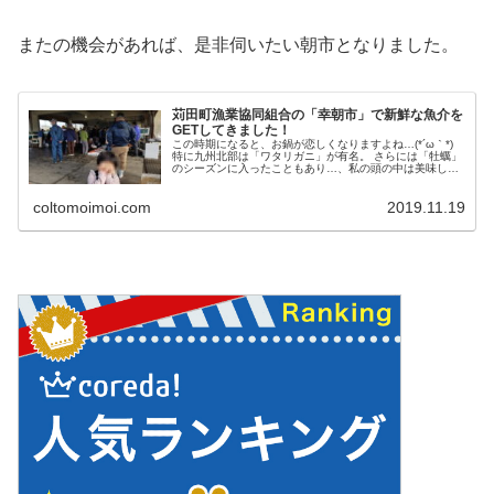
またの機会があれば、是非伺いたい朝市となりました。
苅田町漁業協同組合の「幸朝市」で新鮮な魚介を
GETしてきました！
この時期になると、お鍋が恋しくなりますよね…(*´ω｀*)
特に九州北部は「ワタリガニ」が有名。 さらには「牡蠣」
のシーズンに入ったこともあり…、私の頭の中は美味しい
魚介類のことしかありません！笑 （すでに行橋・簑島の牡
蠣小屋もオープンして...
coltomoimoi.com
2019.11.19