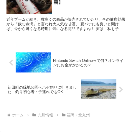
菊】
近年ブームが続き、数多くの商品が販売されていたり、その健康効果
から「飲む点滴」と言われ大人気な甘酒。 夏バテにも良いと聞け
ば、今から暑くなる時期に気になる商品ですよね！ 実は…私も子供
の頃から「甘酒」が大好きなんです(^^） 冷たいまま飲ん...
Nintendo Switch Onlineって何？オンライ
ンにお金がかかるの？
苅田町の緑地公園へハゼ釣りに行きまし
た 釣り初心者・子連れでもOK
ホーム
九州情報
福岡・北九州