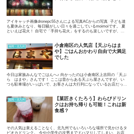
アイキャッチ画像dronepc55さんによる写真ACからの写真 子ども達
も夏休みとなり、毎日騒がしい日々を過ごしているmoimoiです。 夏
といえば花火！ 自宅で「手持ち花火」をするのも楽しいですが、今
年の夏休みは花火大会に連れて行ってあ...
小倉南区の人気店【天ぷらはま
福岡・北九州
や】ごはんおかわり自由で大満足
でした
今日は家族みんなでごはんへ♪ 向かったのは小倉南区上吉田の「天ぷ
ら はまや」さんです！ ここは昔からある天ぷら屋さんですが、い
つも駐車場がいっぱいで、お客さんは大行列になっているお店だった
ので、すごく気になっていたのですが…本日やっと行けま...
【菓匠きくたろう】わらびドリン
福岡・北九州
クはお持ち帰りも可能！これは新
食感？
その人気は衰えることなく、北九州でもいろいろな場所で見かけるタ
ピオカドリンク。 今や小学生の次男までドハマりしてしまい、お店