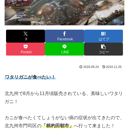
X
Facebook
はてブ
Pocket
LINE
コピー
2018.09.24
2019.11.25
ワタリガニが食べたい！
北九州で8月から11月頃販売されている、美味しいワタリ
ガニ！
カニが食べたくてしょうがない病の症状が出てきたので、
北九州市門司区の
「柄杓田朝市」
へ行って来ました！