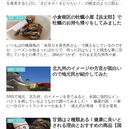
を発見するたびに「タピオカ！タピりたい！」の呪文のように唱えら
れる日々を過ごしております…。 お母さんが知っているタ...
小倉南区の牡蠣小屋【浜太郎】で
福岡・北九州
牡蠣のお持ち帰りをしてみました
いつもは行橋簑島の「永田カキ直売所さん」で購入をしているのです
が、シーズンが始まったばかりで、伺った日はちょうど残念な事に完
売しているとの事でした。 諦めがつかず、そのまま北九州市小倉南
区の浜太郎さんに電話をかけてみると、「まだありますよー...
北九州のイメージや方言が面白い
福岡・北九州
ので地元民が紹介してみた
SNSで地元「北九州」のイメージを見てみると、全国に強烈なイン
パクトを残しているようなので調べてみました！ ・修羅の国 ・一家
に一台ロケットランチャーがある？ ・成人式が奇抜 ・方言が某有名
マンガのラムちゃん（語尾に～ちゃがつく） などなど...
甘酒は２種類ある！健康に良いと
福岡・北九州
される理由とおすすめの商品【国