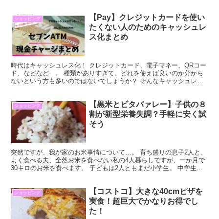
調べてみると、 セブン-イレブン広島市中区舟入店...
【Pay】クレジットカードを使い
ショッピング
たくない人のためのキャッシュレ
ス化まとめ
時代はキャッシュレス化！ クレジットカード、電子マネー、QRコー
ド、などなど…。 種類がありすぎて、どれを使えば良いのか分から
ないという方も多いのではないでしょうか？ そんなキャッシュレス
戦国時代、私の希望はたった一つ！ ・クレジットカード...
【黒米とビタバァレー】子供の８
ショッピング
割が新型栄養失調？手軽に安く試
そう
突然ですが、我が家のお米事情について…。 育ち盛りの息子2人と、
よく食べる夫、全然お米を食べない私の4人暮らしですが、一か月で
30キロのお米を食べます。 子どもは2人ともまだ小学生。 中学生や
高校生になったら、いったいどれだけの米を消費する...
【コストコ】大きな40cmピザを
ショッピング
実食！超巨大でかなりお得でし
た！