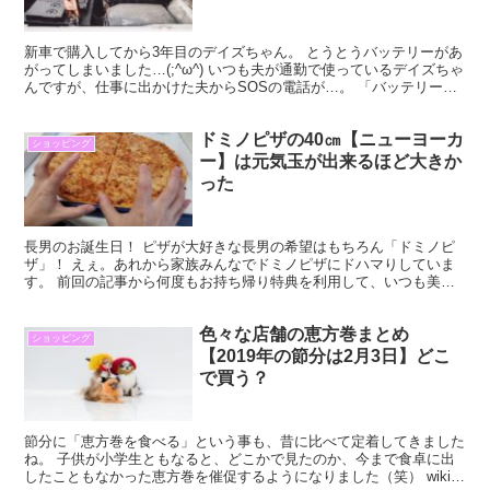
新車で購入してから3年目のデイズちゃん。 とうとうバッテリーがあ
がってしまいました…(;^ω^) いつも夫が通勤で使っているデイズちゃ
んですが、仕事に出かけた夫からSOSの電話が…。 「バッテリーあ
がった！！会社に他の人がいないから、迎えに...
ドミノピザの40㎝【ニューヨーカ
ショッピング
ー】は元気玉が出来るほど大きか
った
長男のお誕生日！ ピザが大好きな長男の希望はもちろん「ドミノピ
ザ」！ えぇ。あれから家族みんなでドミノピザにドハマりしていま
す。 前回の記事から何度もお持ち帰り特典を利用して、いつも美味
しくいただいているのですが、今回は長男の誕生日というこ...
色々な店舗の恵方巻まとめ
ショッピング
【2019年の節分は2月3日】どこ
で買う？
節分に「恵方巻を食べる」という事も、昔に比べて定着してきました
ね。 子供が小学生ともなると、どこかで見たのか、今まで食卓に出
したこともなかった恵方巻を催促するようになりました（笑） wikiで