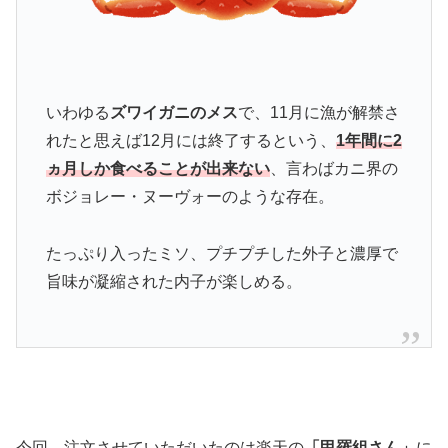
いわゆる
ズワイガニのメス
で、11月に漁が解禁さ
れたと思えば12月には終了するという、
1年間に2
ヵ月しか食べることが出来ない
、言わばカニ界の
ボジョレー・ヌーヴォーのような存在。
たっぷり入ったミソ、プチプチした外子と濃厚で
旨味が凝縮された内子が楽しめる。
今回、注文させていただいたのは楽天の
「甲羅組さん」
に