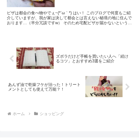
ピザは都会の食べ物やでぇ~(*´ω｀*) はい！ このブログで何度もご紹
介していますが、我が家は決して都会とは言えない秘境の地に住んで
おります…（半分冗談ですw） そのため宅配ピザが届かないという状
況で毎日過ごしているわけなのですが、以前「...
ズボラだけど手帳を買いたい人へ「続け
るコツ」とおすすめ3選をご紹介
あんず油で乾燥フケが治った！トリート
メントとしても使えて万能？！
ホーム
ショッピング