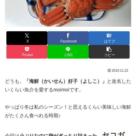
X
Facebook
はてブ
Pocket
LINE
コピー
2019.11.22
どうも。
「海鮮（かいせん）好子（よしこ）」
と改名した
いくらい魚介を愛するmoimoiです。
やっぱり冬は私のシーズン！と思えるくらい美味しい海鮮
がたくさん食べれる時期♪
セコガ
今回は
小ぶりなのに卵がぎっちり詰まった、