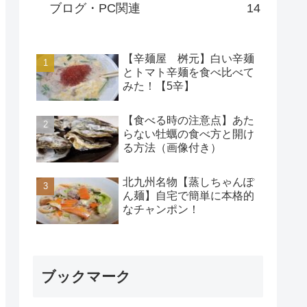
ブログ・PC関連
14
【辛麺屋 桝元】白い辛麺
とトマト辛麺を食べ比べて
みた！【5辛】
【食べる時の注意点】あた
らない牡蠣の食べ方と開け
る方法（画像付き）
北九州名物【蒸しちゃんぽ
ん麺】自宅で簡単に本格的
なチャンポン！
ブックマーク