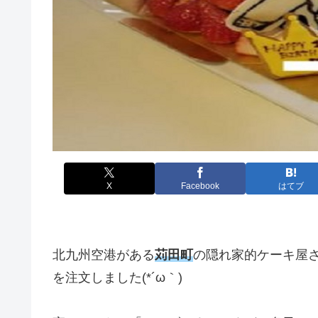
X
Facebook
はてブ
北九州空港がある
苅田町
の隠れ家的ケーキ屋
を注文しました(*´ω｀)