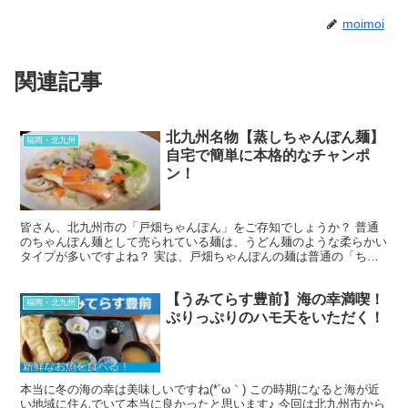
moimoi
関連記事
北九州名物【蒸しちゃんぽん麺】
福岡・北九州
自宅で簡単に本格的なチャンポ
ン！
皆さん、北九州市の「戸畑ちゃんぽん」をご存知でしょうか？ 普通
のちゃんぽん麺として売られている麺は、うどん麺のような柔らかい
タイプが多いですよね？ 実は、戸畑ちゃんぽんの麺は普通の「ちゃ
んぽん麺」と違い、麺がカッチカチに固まったまま売られて...
【うみてらす豊前】海の幸満喫！
福岡・北九州
ぷりっぷりのハモ天をいただく！
本当に冬の海の幸は美味しいですね(*´ω｀) この時期になると海が近
い地域に住んでいて本当に良かったと思います♪ 今回は北九州市から