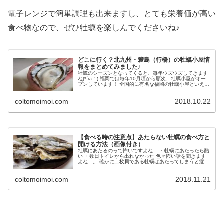
電子レンジで簡単調理も出来ますし、とても栄養価が高い
食べ物なので、ぜひ牡蠣を楽しんでくださいね♪
どこに行く？北九州・簑島（行橋）の牡蠣小屋情
報をまとめてみました♪
牡蠣のシーズンとなってくると、毎年ウズウズしてきます
ね(*´ω｀) 福岡では毎年10月頃から順次、牡蠣小屋がオー
プンしています！ 全国的に有名な福岡の牡蠣小屋といえば
「糸島」になるかと思いますが、糸島の牡蠣小屋オープン
情報は以下のHPから確...
coltomoimoi.com
2018.10.22
【食べる時の注意点】あたらない牡蠣の食べ方と
開ける方法（画像付き）
牡蠣にあたるのって怖いですよね… ・牡蠣にあたったら酷
い ・数日トイレから出れなかった 色々怖い話を聞きます
よね…。 確かに二枚貝である牡蠣はあたってしまうと症状
が激しく、想像するだけで怖いです。 そんな事を言いつ
つ、私はいつも牡蠣のシーズ...
coltomoimoi.com
2018.11.21