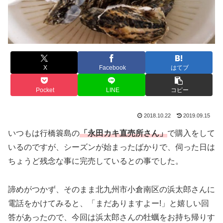
X
Facebook
はてブ
Pocket
LINE
コピー
2018.10.22
2019.09.15
いつもは行橋簑島の
「永田カキ直売所さん」
で購入をして
いるのですが、シーズンが始まったばかりで、伺った日は
ちょうど残念な事に完売しているとの事でした。
諦めがつかず、そのまま北九州市小倉南区の浜太郎さんに
電話をかけてみると、「まだありますよー!」と嬉しい回
答があったので、今回は浜太郎さんの牡蠣をお持ち帰りす