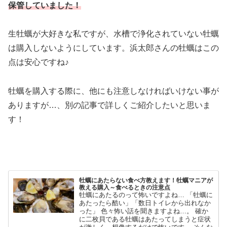
保管していました！
生牡蠣が大好きな私ですが、水槽で浄化されていない牡蠣
は購入しないようにしています。浜太郎さんの牡蠣はこの
点は安心ですね♪
牡蠣を購入する際に、他にも注意しなければいけない事が
ありますが…、別の記事で詳しくご紹介したいと思いま
す！
牡蠣にあたらない食べ方教えます！牡蠣マニアが
教える購入～食べるときの注意点
牡蠣にあたるのって怖いですよね… 「牡蠣に
あたったら酷い」「数日トイレから出れなか
った」 色々怖い話を聞きますよね…。 確か
に二枚貝である牡蠣はあたってしまうと症状