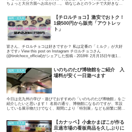
ちょっと大分方面へお出かけ…。 幼なじみとのランチで大好きな海
鮮を味わってきたのでご紹介します！ 場所はこち...
【チロルチョコ】激安でおトク！
福岡・北九州
1袋500円から販売「アウトレッ
ト」
皆さん、チロルチョコは好きですか？ 私は定番の「ミルク」が大好
きです♪ View this post on Instagram チロルチョコさん
(@tirolchoco_official)がシェアした投稿 - 2018年 2月月15日午後1...
いのちのたび博物館をご紹介 入
福岡・北九州
場料が安く一日遊べます
今日は北九州の学び・遊びでおすすめの「いのちのたび博物館」をご
紹介したいと思います！ 名前の通り、博物館になるのですが、常設
している展示物だけでなく、期間により「特別展」なども頻繁に開催
されているので、何度行っても飽きません。 また、入場料...
【カナッペ】小倉かまぼこが作る
福岡・北九州
旦過市場の看板商品を久しぶりに