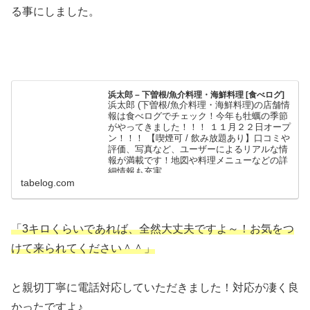
る事にしました。
浜太郎 – 下曽根/魚介料理・海鮮料理 [食べログ]
浜太郎 (下曽根/魚介料理・海鮮料理)の店舗情
報は食べログでチェック！今年も牡蠣の季節
がやってきました！！！ １１月２２日オープ
ン！！！ 【喫煙可 / 飲み放題あり】口コミや
評価、写真など、ユーザーによるリアルな情
報が満載です！地図や料理メニューなどの詳
細情報も充実。
tabelog.com
「3キロくらいであれば、全然大丈夫ですよ～！お気をつ
けて来られてください＾＾」
と親切丁寧に電話対応していただきました！対応が凄く良
かったですよ♪