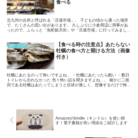
食べる
北九州の台所と呼ばれる「旦過市場」。 子どもの頃から通った場所
で、たくさんの思い出があります。 久しぶりに小倉周辺に用事があ
ったので、ふらっと「魚町銀天街」や「旦過市場」に行ってみました
♪ 今回ご紹介したいのは、旦過市場で営業されている「小...
【食べる時の注意点】あたらない
福岡・北九州
牡蠣の食べ方と開ける方法（画像
付き）
牡蠣にあたるのって怖いですよね… ・牡蠣にあたったら酷い ・数日
トイレから出れなかった 色々怖い話を聞きますよね…。 確かに二枚
貝である牡蠣はあたってしまうと症状が激しく、想像するだけで怖い
です。 そんな事を言いつつ、私はいつも牡蠣のシーズ...
Amazonのkindle（キンドル）を使い倒
す！電子書籍が良い理由をご紹介します