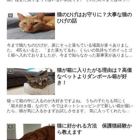
リーという下部尿路疾患の猫ちゃん用のフードを与えていた...
猫のひげはお守りに？大事な猫の
猫
ひげの話
今まで猫たちのひげが、床にそっと落ちている場面が多々ありまし
た。 4匹もいると、「また落ちてるわ」くらいの気持ちでポイっとゴ
ミ箱へ入れておりましたが、今まで知らなかった新事実がありまし
た。 「猫のひげ」って財布に入れると金運アップのお守りに...
猫が箱に入りたがる理由は？高価
猫
なベットよりダンボール箱が好
き！
猫って箱の中に入るのが大好きですよね。 うちの子たちも同じく
「箱大好き猫」なので、今ではネットショッピングで新しい箱が届い
たら、猫が気に入るかまずお試しさせます。 気に入ってくれたら昔
の箱は捨て、おニューの箱を部屋に放置するというローテーシ...
猫に好かれる方法 保護猫経験か
猫
ら教えます