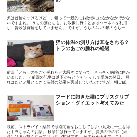
め
犬は首輪をつけるけど…。猫って一般的にお散歩にはなかなか行かな
いですよね。 うちの猫たちも、お散歩に行くときはハーネスを利用
し、普段は首輪をしていません。 ですが、うちの4匹の猫のうち一匹
だけは例外です…。 「脱走王ひじき」 ひじきだけは首...
猫の体温の測り方は耳をさわる？
猫
トラのあごの腫れの経過
前回「とら」のあごが腫れたと大騒ぎになって、さっそく病院に向か
いました。 ＜前回の記事は以下からどうぞ＞ そして受診の翌日。 腫
れはだいぶ引いてきて注射の効果を実感していたのですが、朝ご飯の
時に事件は起こりました。 腫れはひいてきたのに…。...
フードに飽きた猫にプリスクリプ
猫
ション・ダイエット与えてみた
以前、ストラバイト結晶で尿道閉塞をおこしてしまい九死に一生を得
たトラちゃんのお話。 検診には行っていますが、膀胱の中の砂（結
晶）はまだ無くなってはいない状況です。 そのため今まではユリナ