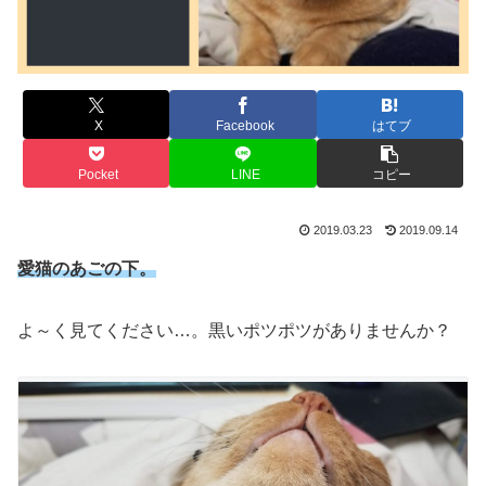
X
Facebook
はてブ
Pocket
LINE
コピー
2019.03.23
2019.09.14
愛猫のあごの下。
よ～く見てください…。黒いポツポツがありませんか？