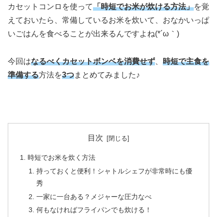
カセットコンロを使って
「時短でお米が炊ける方法」
を覚
えておいたら、常備しているお米を炊いて、おなかいっぱ
いごはんを食べることが出来るんですよね(*´ω｀)
今回は
なるべくカセットボンベを消費せず
、
時短で主食を
準備する
方法を
3つ
まとめてみました♪
目次
時短でお米を炊く方法
持っておくと便利！シャトルシェフが非常時にも優
秀
一家に一台ある？メジャーな圧力なべ
何もなければフライパンでも炊ける！