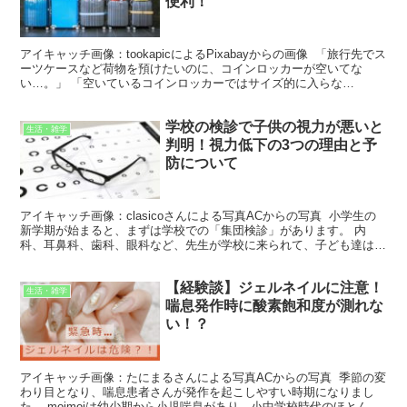
便利！
アイキャッチ画像：tookapicによるPixabayからの画像 「旅行先でス
ーツケースなど荷物を預けたいのに、コインロッカーが空いてな
い…。」 「空いているコインロッカーではサイズ的に入らな
い…。」 このような問題で困っている方が多いよ...
学校の検診で子供の視力が悪いと
生活・雑学
判明！視力低下の3つの理由と予
防について
アイキャッチ画像：clasicoさんによる写真ACからの写真 小学生の
新学期が始まると、まずは学校での「集団検診」があります。 内
科、耳鼻科、歯科、眼科など、先生が学校に来られて、子ども達は
「オレ、身長が○○センチ伸びたぜぇ！」など一喜一...
【経験談】ジェルネイルに注意！
生活・雑学
喘息発作時に酸素飽和度が測れな
い！？
アイキャッチ画像：たにまるさんによる写真ACからの写真 季節の変
わり目となり、喘息患者さんが発作を起こしやすい時期になりまし
た。 moimoiは幼少期から小児喘息があり、小中学校時代のほとんど