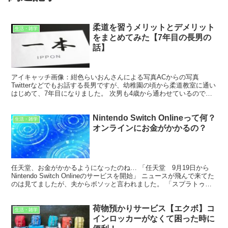
柔道を習うメリットとデメリット
生活・雑学
をまとめてみた【7年目の長男の
話】
アイキャッチ画像：紺色らいおんさんによる写真ACからの写真
Twitterなどでもお話する長男ですが、幼稚園の頃から柔道教室に通い
はじめて、7年目になりました。 次男も4歳から通わせているので、
兄弟揃って週に3回、2時間の稽古に励んでいま...
Nintendo Switch Onlineって何？
生活・雑学
オンラインにお金がかかるの？
任天堂、お金がかかるようになったのね… 「任天堂 9月19日から
Nintendo Switch Onlineのサービスを開始」 ニュースが飛んで来てた
のは見てましたが、夫からボソッと言われました。 「スプラトゥー
ンができんのよねぇ…」 そう...
荷物預かりサービス【エクボ】コ
生活・雑学
インロッカーがなくて困った時に