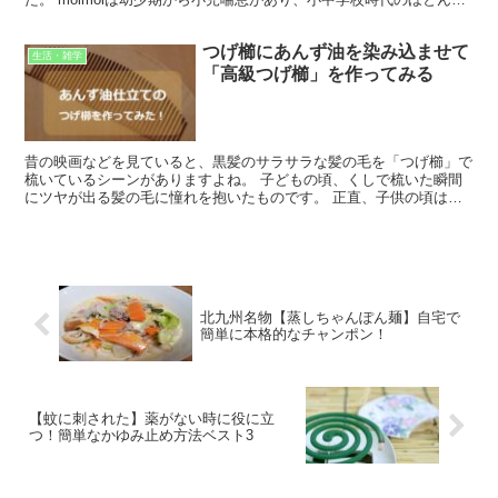
を病院で過ごしていました。 大人になった今でも...
つげ櫛にあんず油を染み込ませて
生活・雑学
「高級つげ櫛」を作ってみる
昔の映画などを見ていると、黒髪のサラサラな髪の毛を「つげ櫛」で
梳いているシーンがありますよね。 子どもの頃、くしで梳いた瞬間
にツヤが出る髪の毛に憧れを抱いたものです。 正直、子供の頃は婆
ちゃんに「刈り上げ」にされてたのよね。 そんな悲しい過...
北九州名物【蒸しちゃんぽん麺】自宅で
簡単に本格的なチャンポン！
【蚊に刺された】薬がない時に役に立
つ！簡単なかゆみ止め方法ベスト3