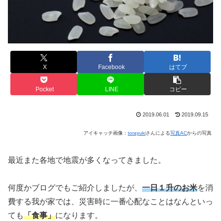
X
Facebook
はてブ
Pocket
LINE
コピー
2019.06.01
2019.09.15
アイキャッチ画像：
torayuki
さんによる
写真AC
からの写真
最近また各地で地震が多くなってきました。
何度かブログでもご紹介しましたが、
一日１升のお米
を消
費する我が家では、災害時に一番心配なことはなんといっ
ても
「食事」
になります。