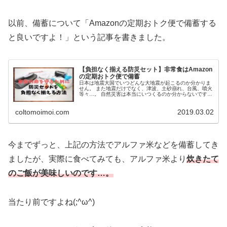
以前、備蓄について「Amazonの定期おトク便で備蓄する
と良いですよ！」という記事を書きました。
【負担なく揃える防災セット】非常食はAmazon
の定期おトク便で備蓄
日本は地震大国でいつどんな大地震が起こるのか分かりま
せん。 また地震だけでなく、津波、土砂崩れ、台風、噴火
等々…。 自然災害は本当にいつくるのか分からないですよ
ね。 実際に先日、政府の地震調査委員会からこんな発表が
ありました。 万が一大きな...
coltomoimoi.com
2019.03.02
今までずっと、上記の方法でアルファ米などを備蓄してき
ましたが、実際に食べてみても、アルファ米より
炊きたて
のご飯が美味しいのです…。
当たり前ですよね(;^ω^)