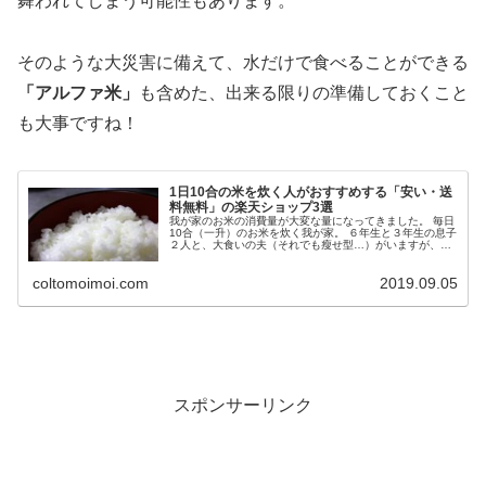
舞われてしまう可能性もあります。
そのような大災害に備えて、水だけで食べることができる
「アルファ米」
も含めた、出来る限りの準備しておくこと
も大事ですね！
1日10合の米を炊く人がおすすめする「安い・送
料無料」の楽天ショップ3選
我が家のお米の消費量が大変な量になってきました。 毎日
10合（一升）のお米を炊く我が家。 ６年生と３年生の息子
２人と、大食いの夫（それでも瘦せ型…）がいますが、ほ
とんど３人で平らげてしまう状態です…。 私は米より麺派
なのでほとんど食べないの...
coltomoimoi.com
2019.09.05
スポンサーリンク