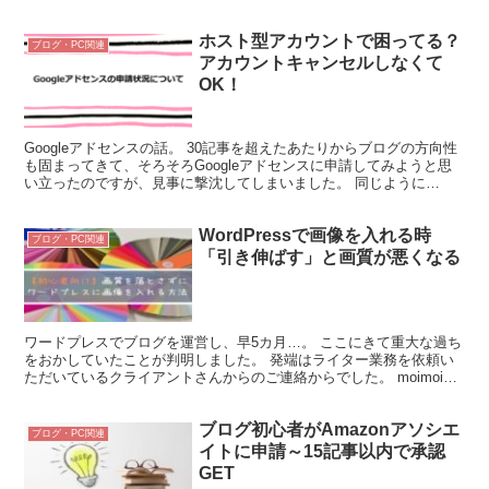
ってから最初に立ちふさがる壁といいますと、 ...
ホスト型アカウントで困ってる？
ブログ・PC関連
アカウントキャンセルしなくて
OK！
Googleアドセンスの話。 30記事を超えたあたりからブログの方向性
も固まってきて、そろそろGoogleアドセンスに申請してみようと思
い立ったのですが、見事に撃沈してしまいました。 同じように
Youtubeのアカウント（ホスト型アカウント...
WordPressで画像を入れる時
ブログ・PC関連
「引き伸ばす」と画質が悪くなる
ワードプレスでブログを運営し、早5カ月…。 ここにきて重大な過ち
をおかしていたことが判明しました。 発端はライター業務を依頼い
ただいているクライアントさんからのご連絡からでした。 moimoiさ
ん、ワードプレスに寄稿していただいた記事の画像...
ブログ初心者がAmazonアソシエ
ブログ・PC関連
イトに申請～15記事以内で承認
GET