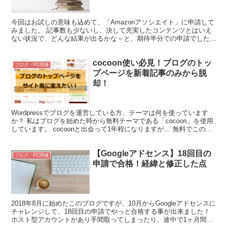
今回はお試しの意味も込めて、「Amazonアソシエイト」に申請して
みました。 記事数も少ないし、決して充実したコンテンツとはいえ
ない状況で、どんな結果が出るかな～と、期待半分での申請でした
が、無事承認がおりたようでひと安心です。 他のサイト...
cocoon使い必見！ブログのトッ
ブログ・PC関連
プページを新着記事のみから脱
却！
Wordpressでブログを運営している方、テーマは何を使っています
か？ 私はブログを始めた時から無料テーマである「cocoon」を使用
しています。 cocoonと出会って1年程になりますが… 無料でこの機
能、本当に出会えて良かった！ と、...
【Googleアドセンス】18回目の
ブログ・PC関連
申請で合格！経緯と修正した点
2018年8月に始めたこのブログですが、10月からGoogleアドセンスに
チャレンジして、18回目の申請でやっと合格する事が出来ました！
ホスト型アカウントがあり手間取ってしまったり、途中で1ヶ月間回
答がなかったりと、とてもスムーズとは言え...