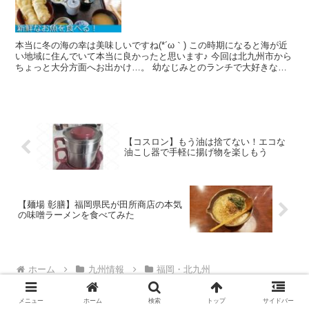
本当に冬の海の幸は美味しいですね(*´ω｀) この時期になると海が近
い地域に住んでいて本当に良かったと思います♪ 今回は北九州市から
ちょっと大分方面へお出かけ…。 幼なじみとのランチで大好きな海
鮮を味わってきたのでご紹介します！ 場所はこち...
【コスロン】もう油は捨てない！エコな
油こし器で手軽に揚げ物を楽しもう
【麺場 彰膳】福岡県民が田所商店の本気
の味噌ラーメンを食べてみた
ホーム
九州情報
福岡・北九州
メニュー
ホーム
検索
トップ
サイドバー