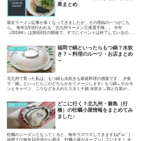
果まとめ
最近ラーメン記事が多くなってきましたが、その理由の一つがこち
ら。 毎年3月頃行われる「北九州ラーメン王座選手権」。 今年
（2019年）は第6回目の開催で、すでにイベントは終了しているので
すが、ラーメンが大好きな北九州市民としては「入賞してい...
福岡で鍋といったらもつ鍋？水炊
福岡・北九州
き？～料理のルーツ・お店まとめ
～
北九州で育った私は、もつ鍋も水炊きも家庭料理の感覚です。 夕食
で「鍋」といったらこのどちらかをイメージします♪ もつ鍋→ホルモ
ンとキャベツ、ニラなどを入れたスタミナ鍋 水炊き→鶏と白菜が入
った、味わい深い体に優しい鍋 家庭によって具材などは...
どこに行く？北九州・簑島（行
福岡・北九州
橋）の牡蠣小屋情報をまとめてみ
ました♪
牡蠣のシーズンとなってくると、毎年ウズウズしてきますね(*´ω｀)
福岡では毎年10月頃から順次、牡蠣小屋がオープンしています！ 全