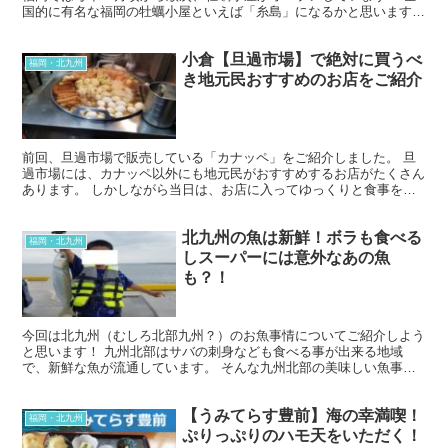
国的に有名な福岡の牡蠣小屋といえば「糸島」になるかと思います
が、糸島の牡蠣小屋オープン情報は以下のHPから確...
小倉【旦過市場】で絶対に買うべ
福岡・北九州
き地元民おすすめのお店をご紹介
前回、旦過市場で販売している「カナッペ」をご紹介しました。 旦
過市場には、カナッペ以外にも地元民がおすすめするお店がたくさん
あります。 しかしながら当日は、お店に入ってゆっくりと食事を楽
しむ時間がありませんでした…( ;∀;) とはいえ… ...
北九州の魚は新鮮！ボラも食べる
福岡・北九州
しスーパーには意外なあの魚
も？！
今回は北九州（むしろ北部九州？）のお魚事情についてご紹介しよう
と思います！ 九州北部はサバの刺身なども食べる事が出来る地域
で、新鮮な魚が流通しています。 そんな九州北部の美味しい魚事情
を少しでもお届けしたい！という事で、今回は巷では臭いと有...
【うみてらす豊前】海の幸満喫！
福岡・北九州
ぷりっぷりのハモ天をいただく！