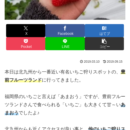
X
Facebook
はてブ
Pocket
LINE
コピー
2019.03.10
2019.09.15
本日は北九州から一番近い有名いちご狩りスポットの、
豊
前フルーツランド
に行ってきました。
福岡県のいちごと言えば「あまおう」ですが、豊前フルー
ツランドさんで食べられる「いちご」も大きくて甘～い
あ
まおう
でしたよ♪
北九州からも近くアクセスが良い事と、
他の
いちご狩りス