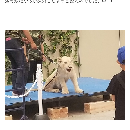
猛禽類だからか次男もちょっと控えめでした(*´ω｀)