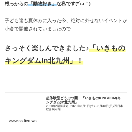
根っからの
「動物好き」
な私です(*´ω｀)
子ども達も夏休みに入った今、絶対に外せないイベントが
小倉で開催されていましたので…
「いきもの
さっそく楽しんできました♪
キングダムin北九州」！
超体験型どうぶつ園 「いきものKINGDOM(キ
ングダム)in北九州」
2020年!開催決定! 2020年8月1日(土)～8月30日(日)/西日本
総合展示場
www.ss-live.ws