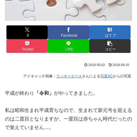
X
Facebook
はてブ
Pocket
LINE
コピー
2019.05.02
2019.09.15
アイキャッチ画像：
ラッキーエース
さんによる
写真AC
からの写真
平成が終わり
「令和」
がやってきました。
私は昭和生まれ平成育ちなので、生まれて新元号を迎える
のは二度目となりますが、一度目は赤ちゃん時代だったの
で覚えていません…。