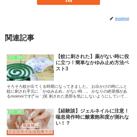
moimoi
関連記事
【蚊に刺された】薬がない時に役
生活・雑学
に立つ！簡単なかゆみ止め方法ベ
スト3
そろそろ蚊が出てくる時期になってきました。 お出かけの時にふと
蚊に刺され手元に「かゆみ止め」がない時…。 かなりの絶望感があ
るmoimoiです(*´ω｀)笑 刺された患部を気にしないようにしていて
も、やっぱり無意識に掻きむしってしまい、跡が...
【経験談】ジェルネイルに注意！
生活・雑学
喘息発作時に酸素飽和度が測れな
い！？