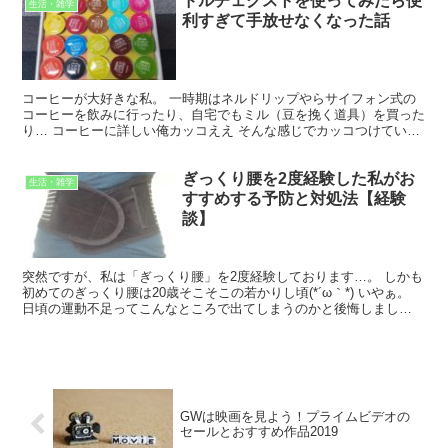
ドルチェグストを使ってみたら便
生活・雑学
利すぎて手放せなくなった話
コーヒーが大好きな私。 一時期はネルドリップやらサイフォン式の
コーヒーを飲みに行ったり、自宅でもミル（豆を挽く道具）を買った
り… コーヒーに詳しい俺カッコええ そんな感じでカッコつけていた
黒歴史があります。笑 朝は1杯のコーヒーから…(*´...
ぎっくり腰を2度経験した私がお
生活・雑学
すすめする予防と対処法【経験
談】
突然ですが、私は「ぎっくり腰」を2度経験しております…。 しかも
初めてのぎっくり腰は20歳そこそこの若かりし頃(*´ω｀*) いやぁ。
日頃の運動不足ってこんなところで出てしまうのかと後悔しまし
た…。 ぎっくり腰を経験するまでは、名前の軽さ...
GWは映画を見よう！プライムビデオの
セールとおすすめ作品2019