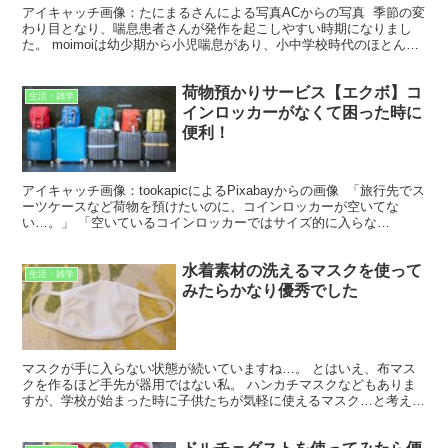
アイキャッチ画像：たにまるさんによる写真ACからの写真 季節の変
わり目となり、喘息患者さんが発作を起こしやすい時期になりまし
た。 moimoiは幼少期から小児喘息があり、小中学校時代のほとんど
を病院で過ごしていました。 大人になった今でも...
荷物預かりサービス【エクボ】コ
生活・雑学
インロッカーがなくて困った時に
便利！
アイキャッチ画像：tookapicによるPixabayからの画像 「旅行先でス
ーツケースなど荷物を預けたいのに、コインロッカーが空いてな
い…。」 「空いているコインロッカーではサイズ的に入らな
い…。」 このような問題で困っている方が多いよ...
水着素材の洗えるマスクを使って
生活・雑学
みたらかなり優秀でした
マスクが手に入らない状態が続いていますね…。 とはいえ、布マス
クを作るほど手先が器用ではない私。 ハンカチマスクなどもありま
すが、学校が始まった時に子供たちが気軽に使えるマスク…と考える
と、「洗える白いマスク」が欲しいところです。 何度でも...