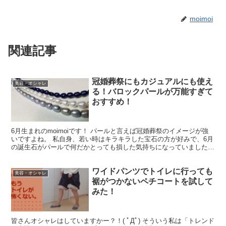
moimoi
関連記事
冠婚葬祭にもカジュアルにも使え
美容・オシャレ
る！バロックパールが万能すぎて
おすすめ！
6月生まれのmoimoiです！ パールと言えば冠婚葬祭のイメージが強
いですよね。 私自身、若い時はキラキラした宝石の方が好みで、6月
の誕生石がパールで何だかとっても損した気持ちになっていました。
ところが、30代を過ぎた今…。 パールの魅力...
ワイドパンツでトイレに行っても
美容・オシャレ
裾がつかないペチコートを試して
みた！
皆さんオシャレはしていますかー？！( ﾟДﾟ) そういう私は「トレンド