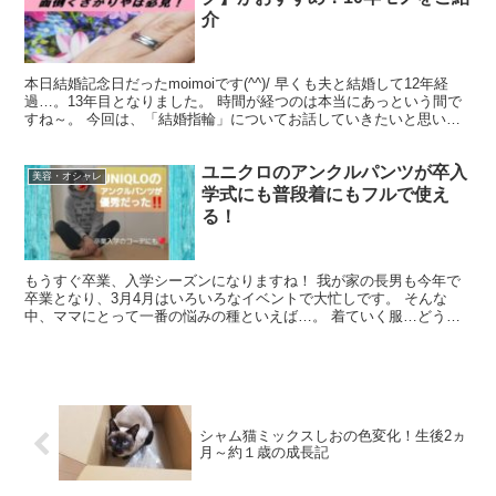
介
本日結婚記念日だったmoimoiです(^^)/ 早くも夫と結婚して12年経
過…。13年目となりました。 時間が経つのは本当にあっという間で
すね～。 今回は、「結婚指輪」についてお話していきたいと思いま
す。 12年前の新婚ほやほやだった当時、...
ユニクロのアンクルパンツが卒入
美容・オシャレ
学式にも普段着にもフルで使え
る！
もうすぐ卒業、入学シーズンになりますね！ 我が家の長男も今年で
卒業となり、3月4月はいろいろなイベントで大忙しです。 そんな
中、ママにとって一番の悩みの種といえば…。 着ていく服…どうし
よう…(;^ω^) 6年前の入園式の時に購入した白のセ...
シャム猫ミックスしおの色変化！生後2ヵ
月～約１歳の成長記