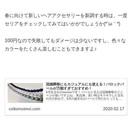
春に向けて新しいヘアアクセサリーを新調する時は、一度
セリアをチェックしてみてはいかがでしょうか(*´ω｀*)
100円なので失敗してもダメージは少ないですし、色々な
カラーをたくさん楽しむこともできますよ♪
冠婚葬祭にもカジュアルにも使える！バロックパ
ールが万能すぎておすすめ！
6月生まれのmoimoiです！ パールと言えば冠婚葬祭のイメ
ージが強いですよね。 私自身、若い時はキラキラした宝石
の方が好みで、6月の誕生石がパールで何だかとっても損
した気持ちになっていました。 ところが、30代を過ぎた
今…。 パールの魅力...
coltomoimoi.com
2020.02.17