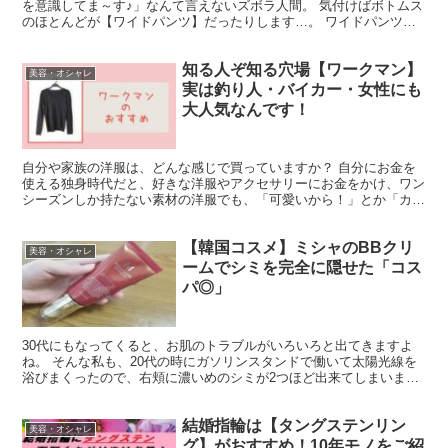
を意識してま～す♪」なんて言えないズボラ人間。 気付けばボトムス
のほとんどが【ワイドパンツ】だったりします…。 ワイドパンツっ
て良いですよね(*´ω｀*) ゆっくりして締...
知る人ぞ知る穴場【ワークマン】
美容・オシャレ
実は釣り人・バイカー・女性にも
大人気なんです！
自分や家族の洋服は、どんな感じで買っていますか？ 自分にお金を
使える独身時代だと、好きな洋服やアクセサリーにお金をかけ、ワン
シーズンしか持たない素材の洋服でも、「可愛いから！」とか「カッ
コいいから！」と衝動買いしていなかったでしょうか？ 私...
【韓国コスメ】ミシャのBBクリ
美容・オシャレ
ームでシミを完全に隠せた「コス
パ◎」
30代にもなってくると、お肌のトラブルがいろいろと出てきますよ
ね。 そんな私も、20代の時にガソリンスタンドで働いて太陽光線を
浴びまくったので、右頬に濃いめのシミが2つほど出来てしまいまし
た。 ブログを読んでくれている人はお分かりのとおり、...
結婚指輪は【タングステンリン
美容・オシャレ
グ】がおすすめ！10年モノをご紹