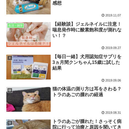
感想
2019.11.07
【経験談】ジェルネイルに注意！
生活・雑学
喘息発作時に酸素飽和度が測れな
い！？
2019.09.27
【毎日一緒】犬用認知症サプリを
犬
3ヵ月間クンちゃん15歳に試した
結果
2019.09.06
猫の体温の測り方は耳をさわる？
猫
トラのあごの腫れの経過
2019.08.31
トラのあごが腫れた！さっそく病
猫
院に行って治療と原因を聞いてき