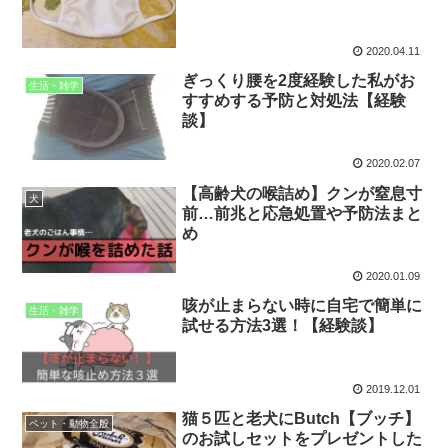
2020.04.11
ぎっくり腰を2度経験した私がお
生活・雑学
すすめする予防と対処法【経験
談】
2020.02.07
【高齢犬の喉詰め】クンが窒息寸
犬
前…前兆と応急処置や予防法まと
め
2020.01.09
咳が止まらない時に自宅で簡単に
生活・雑学
試せる方法3選！【経験談】
2019.12.01
猫５匹と老犬にButch【ブッチ】
ペット・動物全般
のお試しセットをプレゼントした